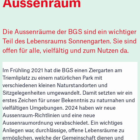
Aussenraum
Navigati
Fokust
A
Die Aussenräume der BGS sind ein wichtiger
F
M
Teil des Lebensraums Sonnengarten. Sie sind
O
Navigati
offen für alle, vielfältig und zum Nutzen da.
A
Im Frühling 2021 hat die BGS einen Ziergarten am
Triemliplatz zu einem natürlichen Park mit
F
verschiedenen kleinen Naturstandorten und
O
Sitzgelegenheiten umgewandelt. Damit setzten wir ein
erstes Zeichen für unser Bekenntnis zu naturnahen und
vielfältigen Umgebungen. 2024 haben wir neue
Aussenraum-Richtlinien und eine neue
Aussenraumordnung verabschiedet. Ein wichtiges
Anliegen war, durchlässige, offene Lebensräume zu
ermöglichen, welche der Gemeinschaft dienen und