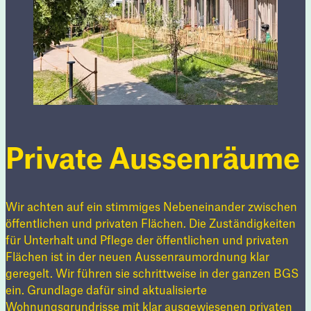
Private Aussenräume
Wir achten auf ein stimmiges Nebeneinander zwischen
öffentlichen und privaten Flächen. Die Zuständigkeiten
für Unterhalt und Pflege der öffentlichen und privaten
Flächen ist in der neuen Aussenraumordnung klar
geregelt. Wir führen sie schrittweise in der ganzen BGS
ein. Grundlage dafür sind aktualisierte
Wohnungsgrundrisse mit klar ausgewiesenen privaten