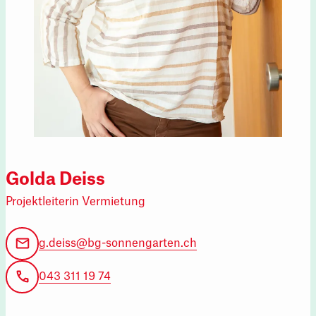
Golda Deiss
Projektleiterin Vermietung
g.deiss@bg-sonnengarten.ch
043 311 19 74