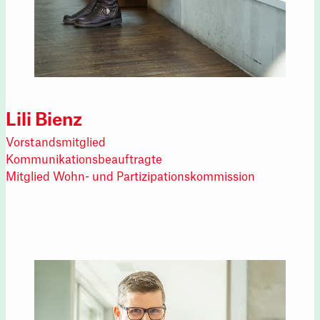
Lili Bienz
Vorstandsmitglied
Kommunikationsbeauftragte
Mitglied Wohn- und Partizipationskommission