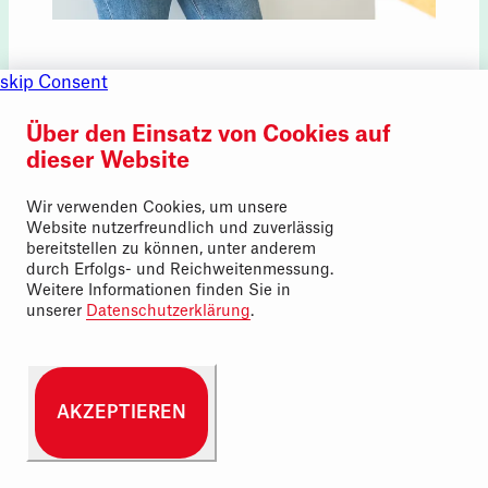
Laura Vazquez
skip Consent
Fachfrau Vermietung
Über den Einsatz von Cookies auf
dieser Website
l.vazquez@bg-sonnengarten.ch
Wir verwenden Cookies, um unsere
Website nutzerfreundlich und zuverlässig
043 311 19 76
bereitstellen zu können, unter anderem
durch Erfolgs- und Reichweitenmessung.
Weitere Informationen finden Sie in
unserer
Datenschutzerklärung
.
AKZEPTIEREN