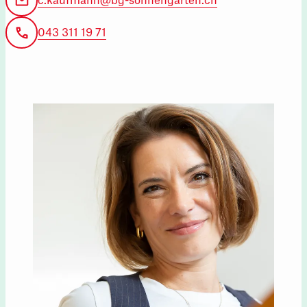
c.kaufmann@bg-sonnengarten.ch
043 311 19 71