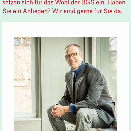
setzen sich für das Wohl der BGS ein. Haben
Navigati
Alle
Geschäftsstelle
Unterhalt
Vorstand
Sie ein Anliegen? Wir sind gerne für Sie da.
A
F
O