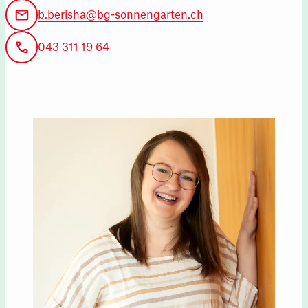
b.berisha@bg-sonnengarten.ch
043 311 19 64