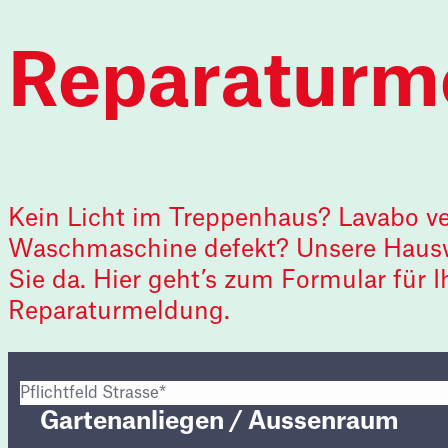
Reparaturm
Kein Licht im Treppenhaus? Lavabo ve
Waschmaschine defekt? Unsere Hauswa
Sie da. Hier geht’s zum Formular für I
Reparaturmeldung.
Pflichtfeld
Pflichtfeld
Mietenden Nr. (Optional)
Pflichtfeld
Pflichtfeld
Raum (Optional)
Pflichtfeld
Pflichtfeld
Pflichtfeld
Vorname
Nachname
Strasse
Nr.
Nachricht
E-Mail
Telefonummer
*
*
*
*
*
*
*
Gartenanliegen / Aussenraum