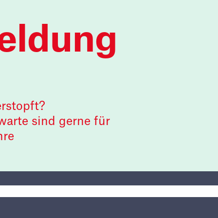
eldung
rstopft?
rte sind gerne für
hre